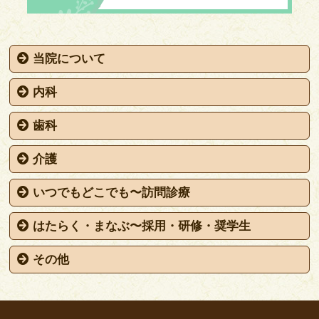
当院について
生協（コープ）について
「民医連」の事業所です
医科・歯科・介護がみんなある
これまでのあゆみ
内科
お知らせ
基本情報
診療時間
内科について
診療、検査、健康診断、予防接種、禁煙治療
施設・設備、感染対策
家庭医、総合診療
歯科
お知らせ
基本情報
診療時間
医師紹介
施設基準
健康診断
みんなに優しく〜施設・設備、感染対策
願いに応えて〜インプラント・自費診療
口から食べる〜ペリオメンテナンス・オーラルフレイル
介護
介護
リハビリデイサービスたんぽぽ
虹の訪問看護ステーション山陽小野田
虹の居宅介護支援事業
いつでもどこでも〜訪問診療
訪問診療
内科
歯科
はたらく・まなぶ〜採用・研修・奨学生
採用・研修・奨学生
内科
歯科
その他
アクセス・送迎サービス
お知らせ
サイトマップ
個人情報保護方針